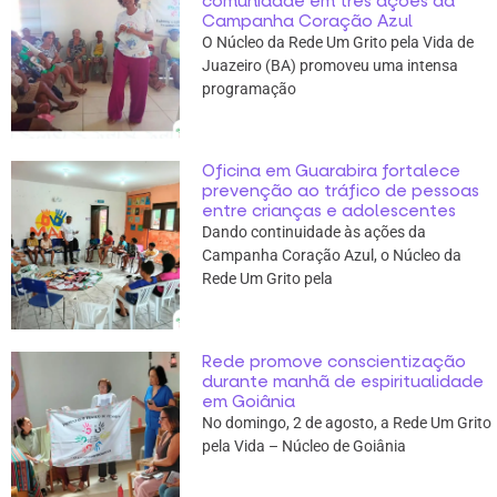
comunidade em três ações da
Campanha Coração Azul
O Núcleo da Rede Um Grito pela Vida de
Juazeiro (BA) promoveu uma intensa
programação
Oficina em Guarabira fortalece
prevenção ao tráfico de pessoas
entre crianças e adolescentes
Dando continuidade às ações da
Campanha Coração Azul, o Núcleo da
Rede Um Grito pela
Rede promove conscientização
durante manhã de espiritualidade
em Goiânia
No domingo, 2 de agosto, a Rede Um Grito
pela Vida – Núcleo de Goiânia