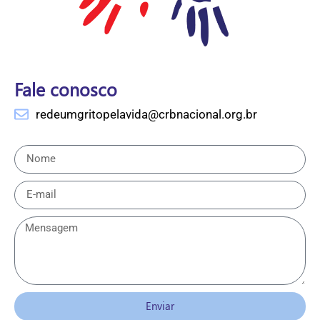
Fale conosco
redeumgritopelavida@crbnacional.org.br
Enviar